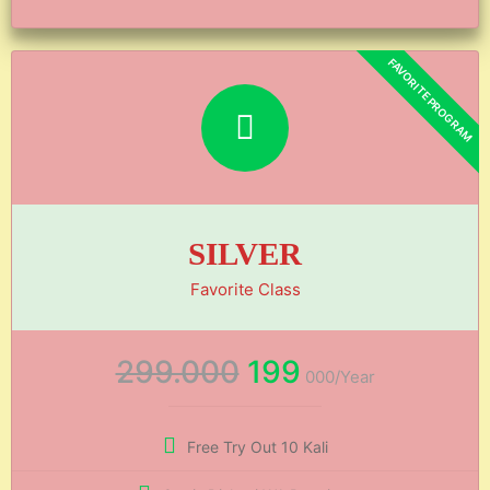
SILVER
Favorite Class
299.000
199
000/Year
Free Try Out 10 Kali