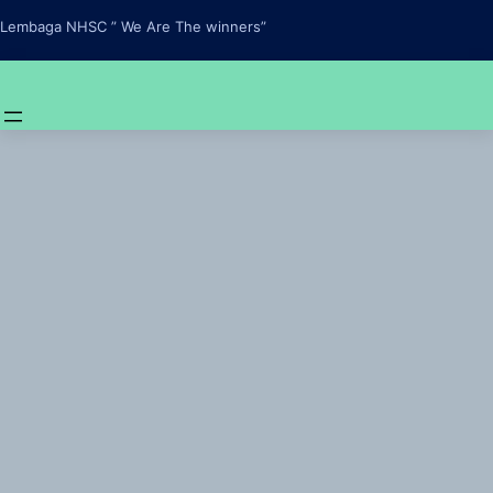
Skip
Lembaga NHSC ” We Are The winners”
to
content