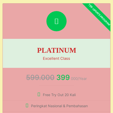
PLATINUM
Excellent Class
599.000
399
000/Year
Free Try Out 20 Kali
Peringkat Nasional & Pembahasan